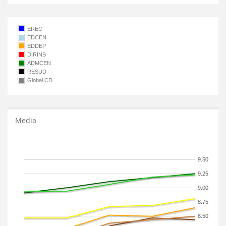
EREC
EDCEN
EDDEP
DIRINS
ADMCEN
RESUD
Global CD
Media
9.50
9.25
9.00
8.75
8.50