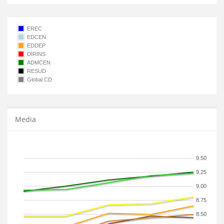
EREC
EDCEN
EDDEP
DIRINS
ADMCEN
RESUD
Global CD
Media
9.50
9.25
9.00
8.75
8.50