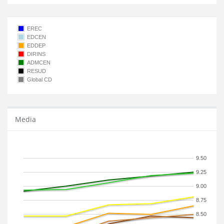
EREC
EDCEN
EDDEP
DIRINS
ADMCEN
RESUD
Global CD
Media
9.50
9.25
9.00
8.75
8.50