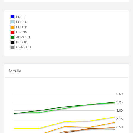
EREC
EDCEN
EDDEP
DIRINS
ADMCEN
RESUD
Global CD
Media
9.50
9.25
9.00
8.75
8.50