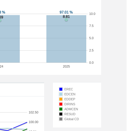
10.0
7.5
5.0
2.5
0.0
24
2025
EREC
EDCEN
EDDEP
DIRINS
ADMCEN
102.50
RESUD
Global CD
100.00