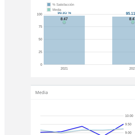
% Satisfacción
Media
100
75
50
25
0
2021
202
Media
10.00
9.50
9.00