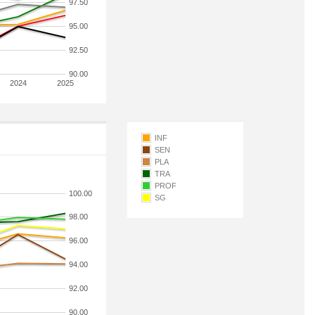
97.50
95.00
92.50
90.00
2024
2025
INF
SEN
PLA
TRA
PROF
100.00
SG
98.00
96.00
94.00
92.00
90.00