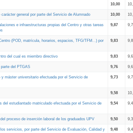
10,00
10
 carácter general por parte del Servicio de Alumnado
10,00
10
alaciones e infraestructuras propias del Centro y otras tareas
9,87
9,
os
Centro (POD, matrícula, horarios, espacios, TFG/TFM...) por
9,83
9,
tro del cual es miembro directivo
9,83
9,
r parte del PTGAS
9,76
9,
 y máster universitario efectuada por el Servicio de
9,73
9,
9,58
10
 del estudiantado matriculado efectuada por el Servicio de
9,54
9,
n del proceso de inserción laboral de los graduados UPV
9,50
9,
os servicios, por parte del Servicio de Evaluación, Calidad y
9,48
9,