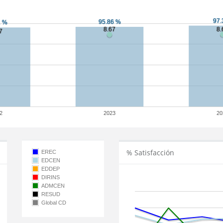
2
2023
20
% Satisfacción
EREC
EDCEN
EDDEP
DIRINS
ADMCEN
RESUD
Global CD