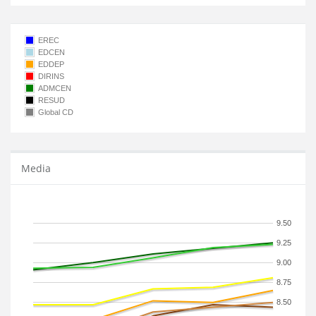
EREC
EDCEN
EDDEP
DIRINS
ADMCEN
RESUD
Global CD
Media
9.50
9.25
9.00
8.75
8.50