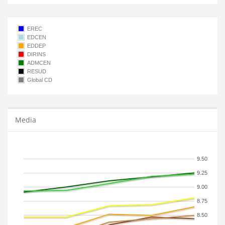
EREC
EDCEN
EDDEP
DIRINS
ADMCEN
RESUD
Global CD
Media
9.50
9.25
9.00
8.75
8.50