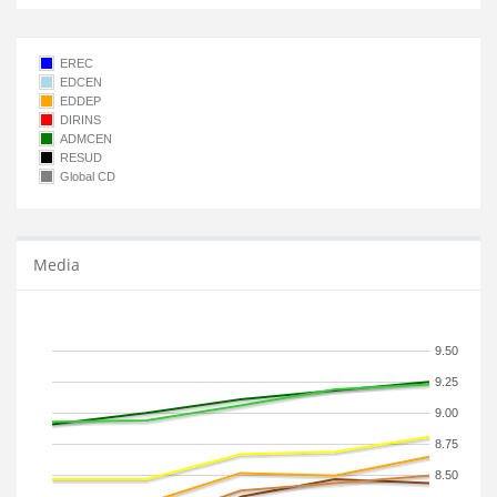
EREC
EDCEN
EDDEP
DIRINS
ADMCEN
RESUD
Global CD
Media
9.50
9.25
9.00
8.75
8.50