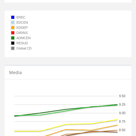
EREC
EDCEN
EDDEP
DIRINS
ADMCEN
RESUD
Global CD
Media
9.50
9.25
9.00
8.75
8.50