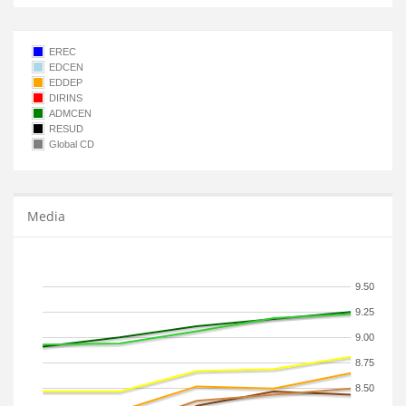
EREC
EDCEN
EDDEP
DIRINS
ADMCEN
RESUD
Global CD
Media
9.50
9.25
9.00
8.75
8.50