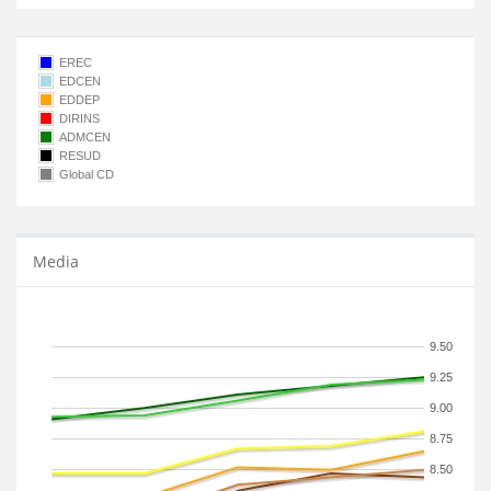
EREC
EDCEN
EDDEP
DIRINS
ADMCEN
RESUD
Global CD
Media
9.50
9.25
9.00
8.75
8.50