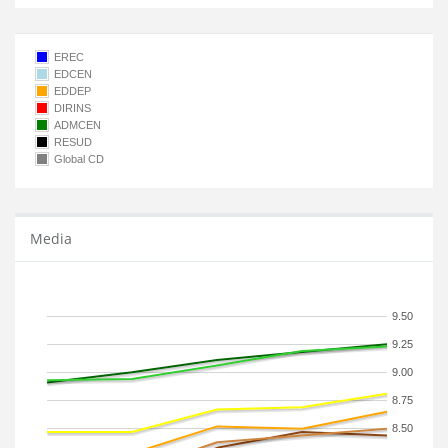
EREC
EDCEN
EDDEP
DIRINS
ADMCEN
RESUD
Global CD
Media
9.50
9.25
9.00
8.75
8.50