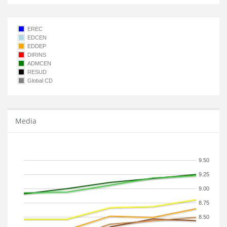
EREC
EDCEN
EDDEP
DIRINS
ADMCEN
RESUD
Global CD
Media
9.50
9.25
9.00
8.75
8.50