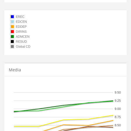
EREC
EDCEN
EDDEP
DIRINS
ADMCEN
RESUD
Global CD
Media
9.50
9.25
9.00
8.75
8.50