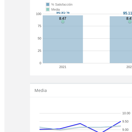
% Satisfacción
Media
100
75
50
25
0
2021
202
Media
10.00
9.50
9.00