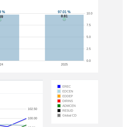
10.0
7.5
5.0
2.5
0.0
24
2025
EREC
EDCEN
EDDEP
DIRINS
ADMCEN
102.50
RESUD
Global CD
100.00