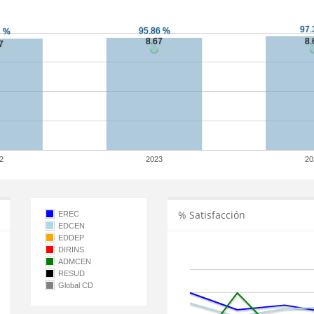
2
2023
20
% Satisfacción
EREC
EDCEN
EDDEP
DIRINS
ADMCEN
RESUD
Global CD