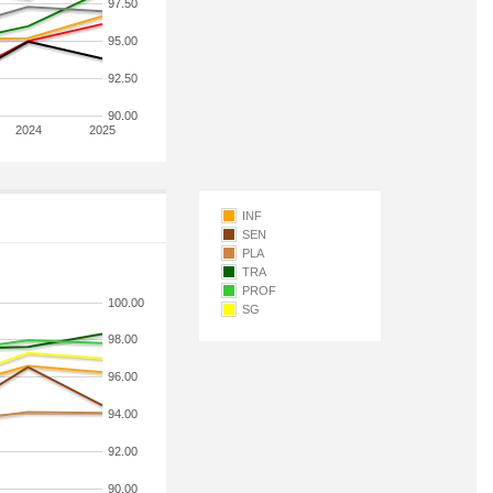
97.50
95.00
92.50
90.00
2024
2025
INF
SEN
PLA
TRA
PROF
100.00
SG
98.00
96.00
94.00
92.00
90.00