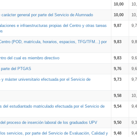
10,00
10
 carácter general por parte del Servicio de Alumnado
10,00
10
alaciones e infraestructuras propias del Centro y otras tareas
9,87
9,
os
Centro (POD, matrícula, horarios, espacios, TFG/TFM...) por
9,83
9,
tro del cual es miembro directivo
9,83
9,
r parte del PTGAS
9,76
9,
 y máster universitario efectuada por el Servicio de
9,73
9,
9,58
10
 del estudiantado matriculado efectuada por el Servicio de
9,54
9,
n del proceso de inserción laboral de los graduados UPV
9,50
9,
os servicios, por parte del Servicio de Evaluación, Calidad y
9,48
9,