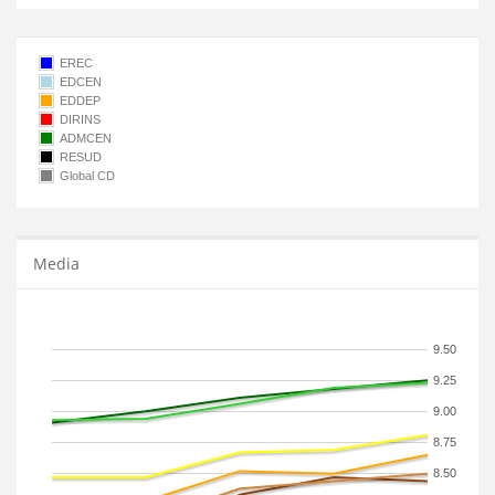
EREC
EDCEN
EDDEP
DIRINS
ADMCEN
RESUD
Global CD
Media
9.50
9.25
9.00
8.75
8.50