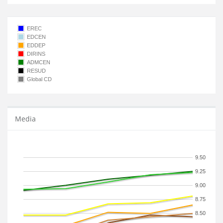
EREC
EDCEN
EDDEP
DIRINS
ADMCEN
RESUD
Global CD
Media
9.50
9.25
9.00
8.75
8.50