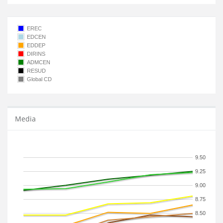
EREC
EDCEN
EDDEP
DIRINS
ADMCEN
RESUD
Global CD
Media
9.50
9.25
9.00
8.75
8.50