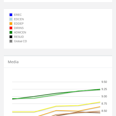
EREC
EDCEN
EDDEP
DIRINS
ADMCEN
RESUD
Global CD
Media
9.50
9.25
9.00
8.75
8.50