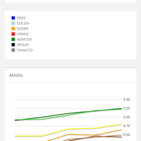
EREC
EDCEN
EDDEP
DIRINS
ADMCEN
RESUD
Global CD
Media
9.50
9.25
9.00
8.75
8.50