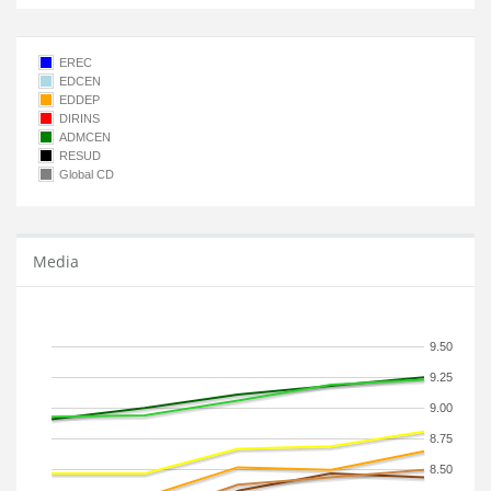
EREC
EDCEN
EDDEP
DIRINS
ADMCEN
RESUD
Global CD
Media
9.50
9.25
9.00
8.75
8.50