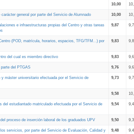
10,00
10
 carácter general por parte del Servicio de Alumnado
10,00
10
alaciones e infraestructuras propias del Centro y otras tareas
9,87
9,
os
Centro (POD, matrícula, horarios, espacios, TFG/TFM...) por
9,83
9,
tro del cual es miembro directivo
9,83
9,
r parte del PTGAS
9,76
9,
 y máster universitario efectuada por el Servicio de
9,73
9,
9,58
10
 del estudiantado matriculado efectuada por el Servicio de
9,54
9,
n del proceso de inserción laboral de los graduados UPV
9,50
9,
os servicios, por parte del Servicio de Evaluación, Calidad y
9,48
9,