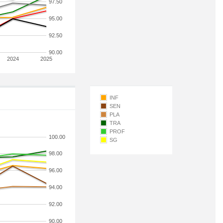
97.50
95.00
92.50
90.00
2024
2025
INF
SEN
PLA
TRA
PROF
100.00
SG
98.00
96.00
94.00
92.00
90.00