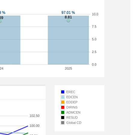
10.0
7.5
5.0
2.5
0.0
24
2025
EREC
EDCEN
EDDEP
DIRINS
ADMCEN
102.50
RESUD
Global CD
100.00