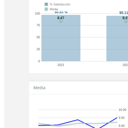
% Satisfacción
Media
100
75
50
25
0
2021
202
Media
10.00
9.50
9.00