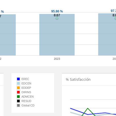
2
2023
20
% Satisfacción
EREC
EDCEN
EDDEP
DIRINS
ADMCEN
RESUD
Global CD