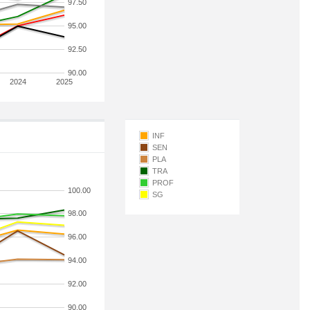
97.50
95.00
92.50
90.00
2024
2025
INF
SEN
PLA
TRA
PROF
100.00
SG
98.00
96.00
94.00
92.00
90.00