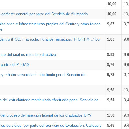
10,00
10
 carácter general por parte del Servicio de Alumnado
10,00
10
alaciones e infraestructuras propias del Centro y otras tareas
9,87
9,
os
Centro (POD, matrícula, horarios, espacios, TFG/TFM...) por
9,83
9,
tro del cual es miembro directivo
9,83
9,
r parte del PTGAS
9,76
9,
 y máster universitario efectuada por el Servicio de
9,73
9,
9,58
10
 del estudiantado matriculado efectuada por el Servicio de
9,54
9,
n del proceso de inserción laboral de los graduados UPV
9,50
9,
os servicios, por parte del Servicio de Evaluación, Calidad y
9,48
9,