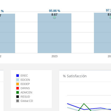
2
2023
20
% Satisfacción
EREC
EDCEN
EDDEP
DIRINS
ADMCEN
RESUD
Global CD