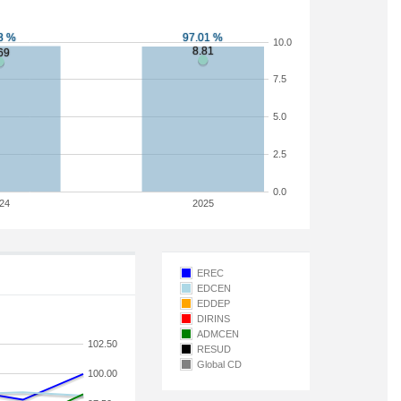
10.0
7.5
5.0
2.5
0.0
24
2025
EREC
EDCEN
EDDEP
DIRINS
ADMCEN
102.50
RESUD
Global CD
100.00