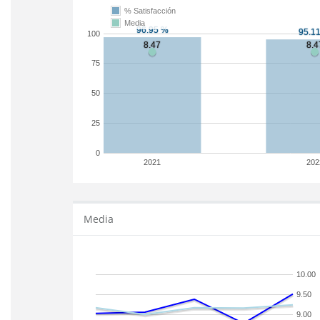
% Satisfacción
Media
100
75
50
25
0
2021
202
Media
10.00
9.50
9.00