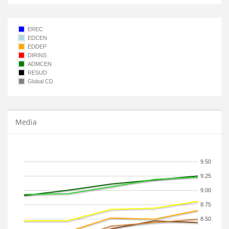
EREC
EDCEN
EDDEP
DIRINS
ADMCEN
RESUD
Global CD
Media
9.50
9.25
9.00
8.75
8.50