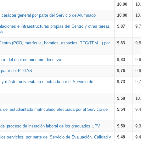
10,00
10
 carácter general por parte del Servicio de Alumnado
10,00
10
alaciones e infraestructuras propias del Centro y otras tareas
9,87
9,
os
Centro (POD, matrícula, horarios, espacios, TFG/TFM...) por
9,83
9,
tro del cual es miembro directivo
9,83
9,
r parte del PTGAS
9,76
9,
 y máster universitario efectuada por el Servicio de
9,73
9,
9,58
10
 del estudiantado matriculado efectuada por el Servicio de
9,54
9,
n del proceso de inserción laboral de los graduados UPV
9,50
9,
os servicios, por parte del Servicio de Evaluación, Calidad y
9,48
9,