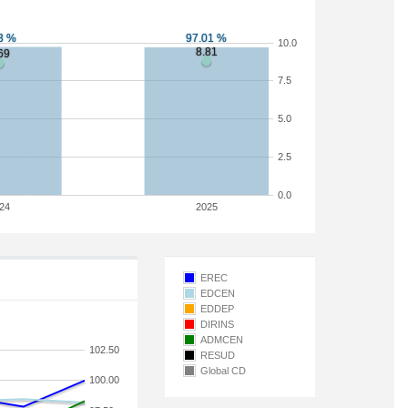
10.0
7.5
5.0
2.5
0.0
24
2025
EREC
EDCEN
EDDEP
DIRINS
ADMCEN
102.50
RESUD
Global CD
100.00