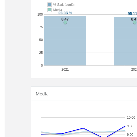
% Satisfacción
Media
100
75
50
25
0
2021
202
Media
10.00
9.50
9.00