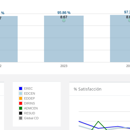
2
2023
20
% Satisfacción
EREC
EDCEN
EDDEP
DIRINS
ADMCEN
RESUD
Global CD