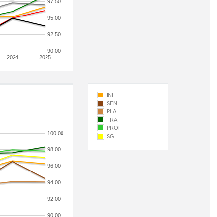
97.50
95.00
92.50
90.00
2024
2025
INF
SEN
PLA
TRA
PROF
100.00
SG
98.00
96.00
94.00
92.00
90.00