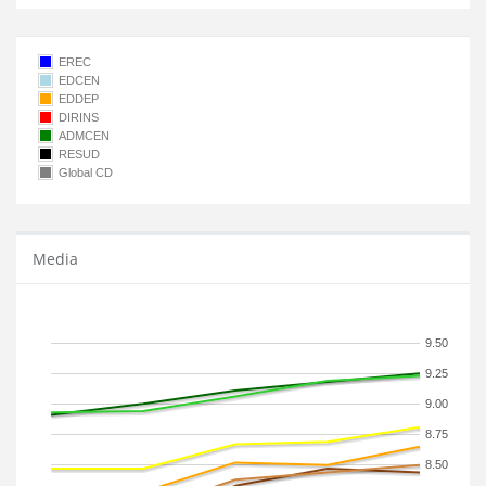
EREC
EDCEN
EDDEP
DIRINS
ADMCEN
RESUD
Global CD
Media
9.50
9.25
9.00
8.75
8.50