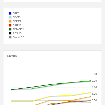
EREC
EDCEN
EDDEP
DIRINS
ADMCEN
RESUD
Global CD
Media
9.50
9.25
9.00
8.75
8.50