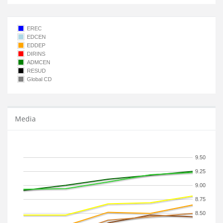
EREC
EDCEN
EDDEP
DIRINS
ADMCEN
RESUD
Global CD
Media
9.50
9.25
9.00
8.75
8.50