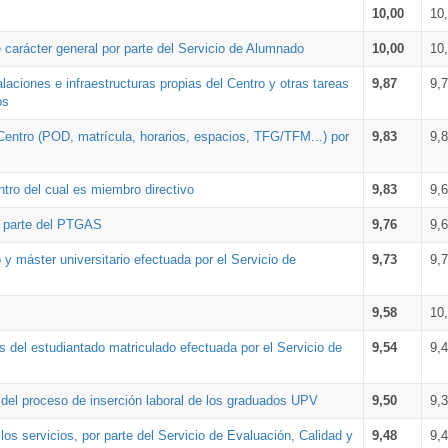
10,00
10
 carácter general por parte del Servicio de Alumnado
10,00
10
alaciones e infraestructuras propias del Centro y otras tareas
9,87
9,
os
Centro (POD, matrícula, horarios, espacios, TFG/TFM...) por
9,83
9,
tro del cual es miembro directivo
9,83
9,
r parte del PTGAS
9,76
9,
 y máster universitario efectuada por el Servicio de
9,73
9,
9,58
10
 del estudiantado matriculado efectuada por el Servicio de
9,54
9,
n del proceso de inserción laboral de los graduados UPV
9,50
9,
os servicios, por parte del Servicio de Evaluación, Calidad y
9,48
9,