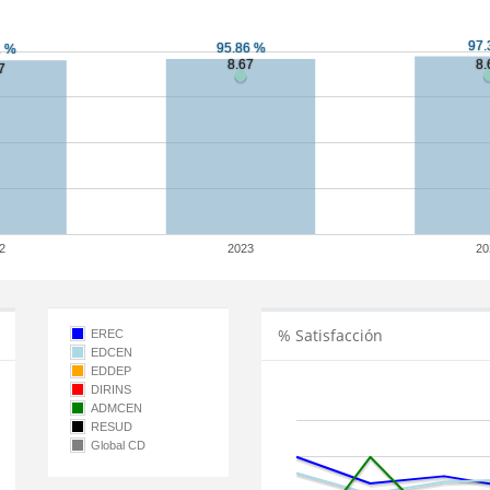
2
2023
20
% Satisfacción
EREC
EDCEN
EDDEP
DIRINS
ADMCEN
RESUD
Global CD