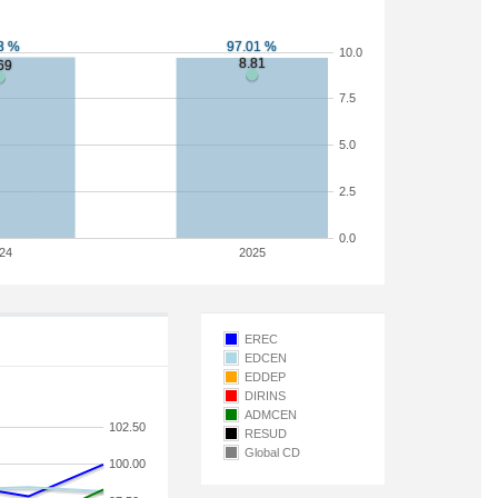
10.0
7.5
5.0
2.5
0.0
24
2025
EREC
EDCEN
EDDEP
DIRINS
ADMCEN
102.50
RESUD
Global CD
100.00