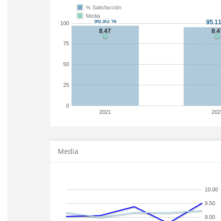
% Satisfacción
Media
100
75
50
25
0
2021
202
Media
10.00
9.50
9.00