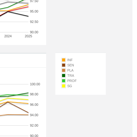
97.50
95.00
92.50
90.00
2024
2025
INF
SEN
PLA
TRA
PROF
100.00
SG
98.00
96.00
94.00
92.00
90.00