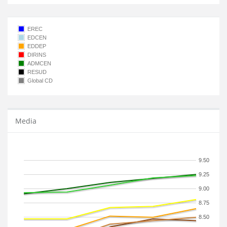
EREC
EDCEN
EDDEP
DIRINS
ADMCEN
RESUD
Global CD
Media
9.50
9.25
9.00
8.75
8.50