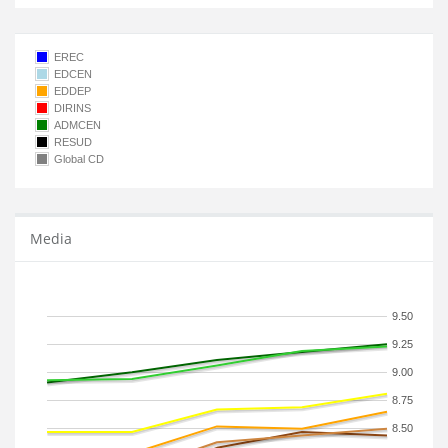
EREC
EDCEN
EDDEP
DIRINS
ADMCEN
RESUD
Global CD
Media
9.50
9.25
9.00
8.75
8.50