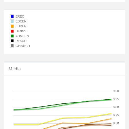
EREC
EDCEN
EDDEP
DIRINS
ADMCEN
RESUD
Global CD
Media
9.50
9.25
9.00
8.75
8.50