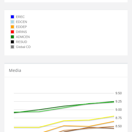
EREC
EDCEN
EDDEP
DIRINS
ADMCEN
RESUD
Global CD
Media
9.50
9.25
9.00
8.75
8.50