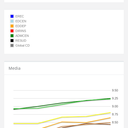
EREC
EDCEN
EDDEP
DIRINS
ADMCEN
RESUD
Global CD
Media
9.50
9.25
9.00
8.75
8.50