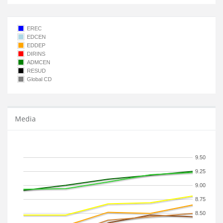
EREC
EDCEN
EDDEP
DIRINS
ADMCEN
RESUD
Global CD
Media
9.50
9.25
9.00
8.75
8.50