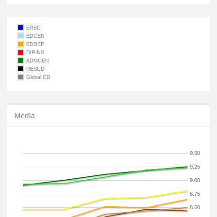
EREC
EDCEN
EDDEP
DIRINS
ADMCEN
RESUD
Global CD
Media
9.50
9.25
9.00
8.75
8.50