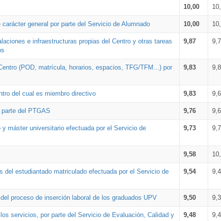
10,00
10
 carácter general por parte del Servicio de Alumnado
10,00
10
alaciones e infraestructuras propias del Centro y otras tareas
9,87
9,
os
Centro (POD, matrícula, horarios, espacios, TFG/TFM...) por
9,83
9,
tro del cual es miembro directivo
9,83
9,
r parte del PTGAS
9,76
9,
 y máster universitario efectuada por el Servicio de
9,73
9,
9,58
10
 del estudiantado matriculado efectuada por el Servicio de
9,54
9,
n del proceso de inserción laboral de los graduados UPV
9,50
9,
os servicios, por parte del Servicio de Evaluación, Calidad y
9,48
9,