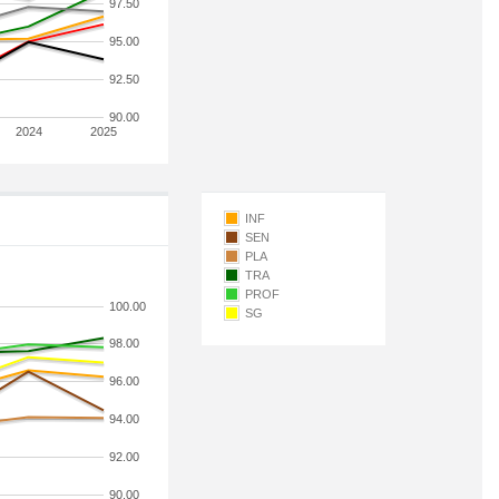
97.50
95.00
92.50
90.00
2024
2025
INF
SEN
PLA
TRA
PROF
100.00
SG
98.00
96.00
94.00
92.00
90.00