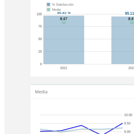
% Satisfacción
Media
100
75
50
25
0
2021
202
Media
10.00
9.50
9.00