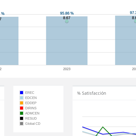
2
2023
20
% Satisfacción
EREC
EDCEN
EDDEP
DIRINS
ADMCEN
RESUD
Global CD