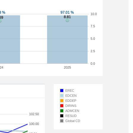
10.0
7.5
5.0
2.5
0.0
24
2025
EREC
EDCEN
EDDEP
DIRINS
ADMCEN
102.50
RESUD
Global CD
100.00