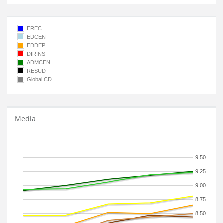
EREC
EDCEN
EDDEP
DIRINS
ADMCEN
RESUD
Global CD
Media
9.50
9.25
9.00
8.75
8.50