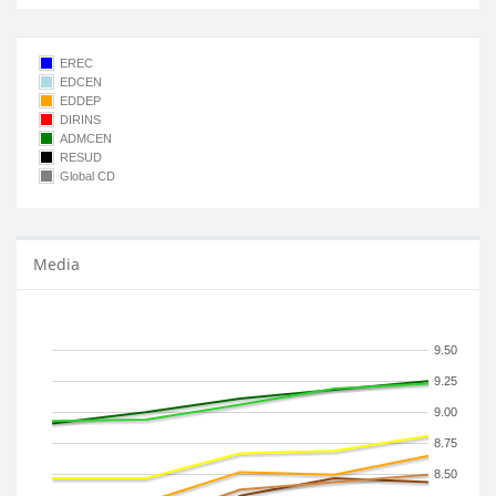
EREC
EDCEN
EDDEP
DIRINS
ADMCEN
RESUD
Global CD
Media
9.50
9.25
9.00
8.75
8.50