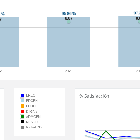
2
2023
20
% Satisfacción
EREC
EDCEN
EDDEP
DIRINS
ADMCEN
RESUD
Global CD