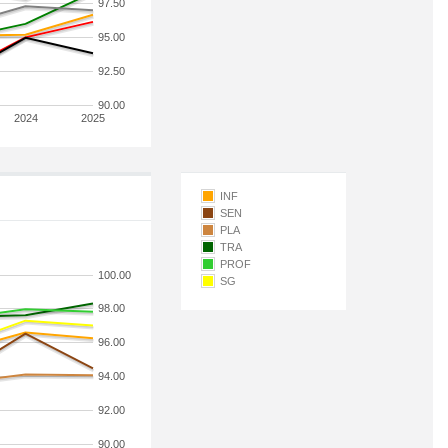
97.50
95.00
92.50
90.00
2024
2025
INF
SEN
PLA
TRA
PROF
100.00
SG
98.00
96.00
94.00
92.00
90.00