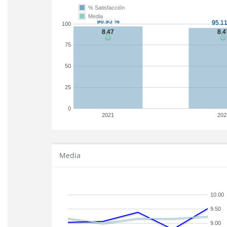
% Satisfacción
Media
100
75
50
25
0
2021
202
Media
10.00
9.50
9.00