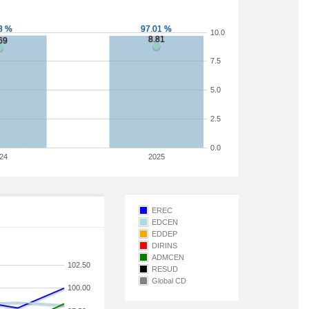
10.0
7.5
5.0
2.5
0.0
24
2025
EREC
EDCEN
EDDEP
DIRINS
ADMCEN
102.50
RESUD
Global CD
100.00