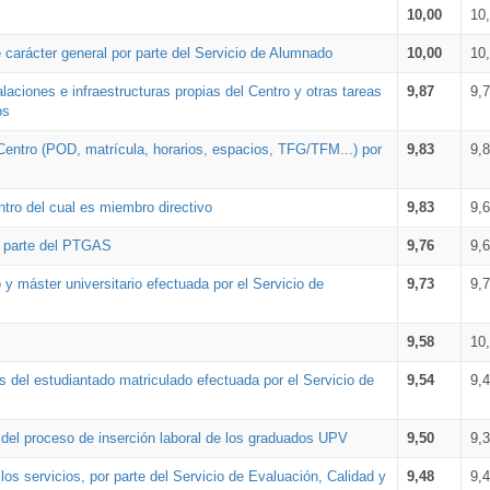
10,00
10
 carácter general por parte del Servicio de Alumnado
10,00
10
alaciones e infraestructuras propias del Centro y otras tareas
9,87
9,
os
Centro (POD, matrícula, horarios, espacios, TFG/TFM...) por
9,83
9,
tro del cual es miembro directivo
9,83
9,
r parte del PTGAS
9,76
9,
 y máster universitario efectuada por el Servicio de
9,73
9,
9,58
10
 del estudiantado matriculado efectuada por el Servicio de
9,54
9,
n del proceso de inserción laboral de los graduados UPV
9,50
9,
os servicios, por parte del Servicio de Evaluación, Calidad y
9,48
9,