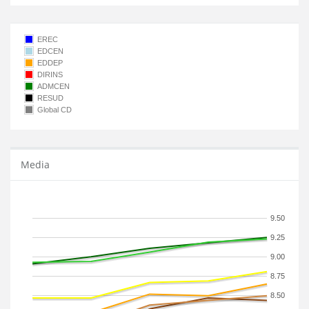
EREC
EDCEN
EDDEP
DIRINS
ADMCEN
RESUD
Global CD
Media
9.50
9.25
9.00
8.75
8.50