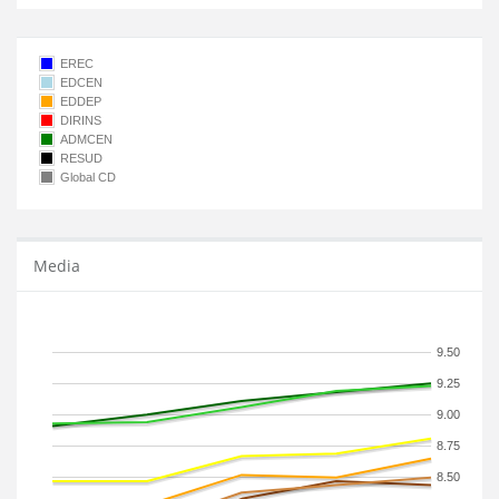
EREC
EDCEN
EDDEP
DIRINS
ADMCEN
RESUD
Global CD
Media
9.50
9.25
9.00
8.75
8.50