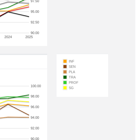
97.50
95.00
92.50
90.00
2024
2025
INF
SEN
PLA
TRA
PROF
100.00
SG
98.00
96.00
94.00
92.00
90.00