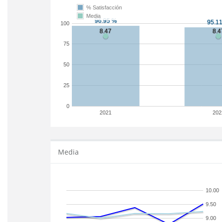
% Satisfacción
Media
100
75
50
25
0
2021
202
Media
10.00
9.50
9.00