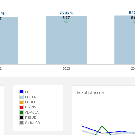
2
2023
20
% Satisfacción
EREC
EDCEN
EDDEP
DIRINS
ADMCEN
RESUD
Global CD