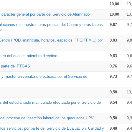
10,00
10
 carácter general por parte del Servicio de Alumnado
10,00
10
alaciones e infraestructuras propias del Centro y otras tareas
9,87
9,
os
Centro (POD, matrícula, horarios, espacios, TFG/TFM...) por
9,83
9,
tro del cual es miembro directivo
9,83
9,
r parte del PTGAS
9,76
9,
 y máster universitario efectuada por el Servicio de
9,73
9,
9,58
10
 del estudiantado matriculado efectuada por el Servicio de
9,54
9,
n del proceso de inserción laboral de los graduados UPV
9,50
9,
os servicios, por parte del Servicio de Evaluación, Calidad y
9,48
9,