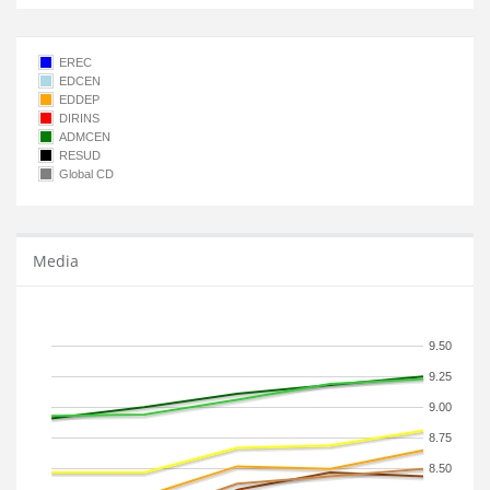
EREC
EDCEN
EDDEP
DIRINS
ADMCEN
RESUD
Global CD
Media
9.50
9.25
9.00
8.75
8.50