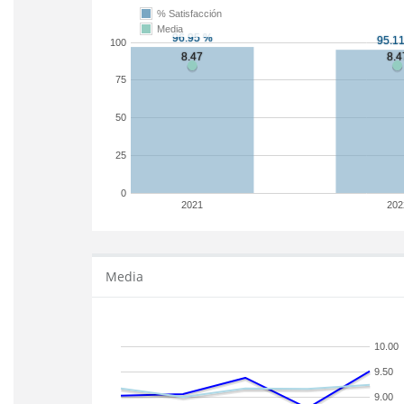
% Satisfacción
Media
100
75
50
25
0
2021
202
Media
10.00
9.50
9.00