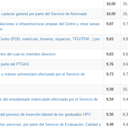
10,00
10
 carácter general por parte del Servicio de Alumnado
10,00
10
alaciones e infraestructuras propias del Centro y otras tareas
9,87
9,
os
Centro (POD, matrícula, horarios, espacios, TFG/TFM...) por
9,83
9,
tro del cual es miembro directivo
9,83
9,
r parte del PTGAS
9,76
9,
 y máster universitario efectuada por el Servicio de
9,73
9,
9,58
10
 del estudiantado matriculado efectuada por el Servicio de
9,54
9,
n del proceso de inserción laboral de los graduados UPV
9,50
9,
os servicios, por parte del Servicio de Evaluación, Calidad y
9,48
9,