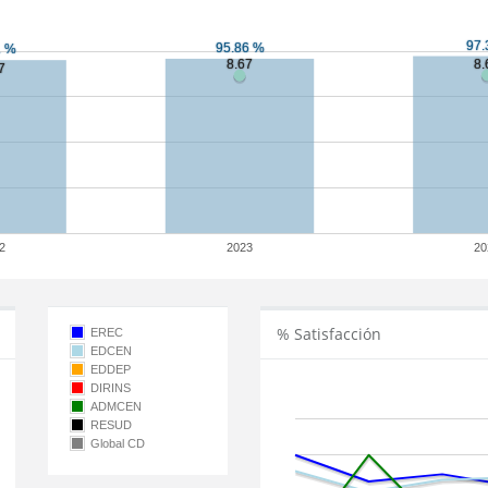
2
2023
20
% Satisfacción
EREC
EDCEN
EDDEP
DIRINS
ADMCEN
RESUD
Global CD