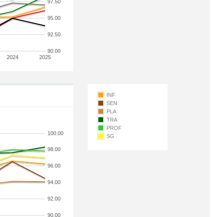
97.50
95.00
92.50
90.00
2024
2025
INF
SEN
PLA
TRA
PROF
100.00
SG
98.00
96.00
94.00
92.00
90.00