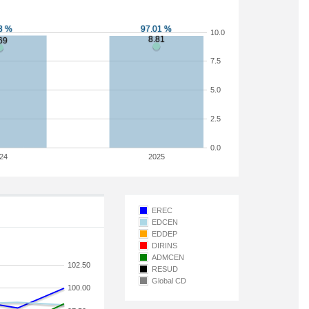
10.0
7.5
5.0
2.5
0.0
24
2025
EREC
EDCEN
EDDEP
DIRINS
ADMCEN
102.50
RESUD
Global CD
100.00