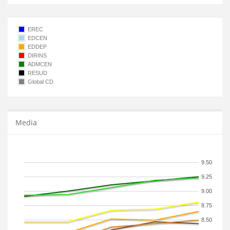
EREC
EDCEN
EDDEP
DIRINS
ADMCEN
RESUD
Global CD
Media
9.50
9.25
9.00
8.75
8.50