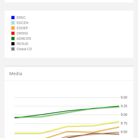
EREC
EDCEN
EDDEP
DIRINS
ADMCEN
RESUD
Global CD
Media
9.50
9.25
9.00
8.75
8.50