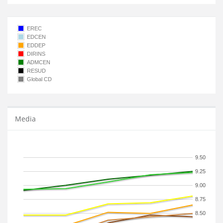
EREC
EDCEN
EDDEP
DIRINS
ADMCEN
RESUD
Global CD
Media
9.50
9.25
9.00
8.75
8.50