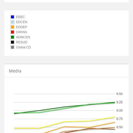
EREC
EDCEN
EDDEP
DIRINS
ADMCEN
RESUD
Global CD
Media
9.50
9.25
9.00
8.75
8.50