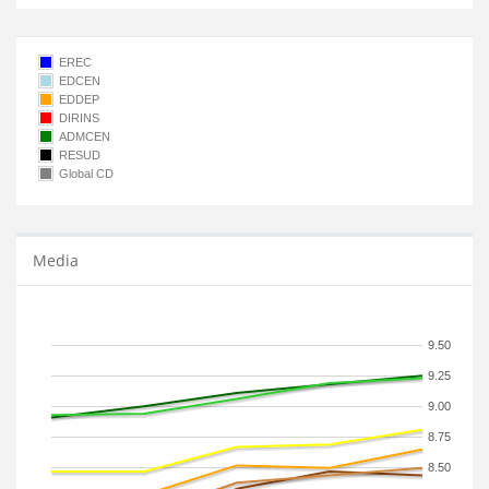
EREC
EDCEN
EDDEP
DIRINS
ADMCEN
RESUD
Global CD
Media
9.50
9.25
9.00
8.75
8.50